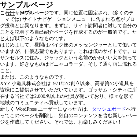
サンプルページ
これはサンプルページです。同じ位置に固定され、(多くのテ
ーマでは) サイトナビゲーションメニューに含まれる点がブロ
グ投稿とは異なります。まずは、サイト訪問者に対して自分の
ことを説明する自己紹介ページを作成するのが一般的です。た
とえば以下のようなものです。
はじめまして。昼間はバイク便のメッセンジャーとして働いて
いますが、俳優志望でもあります。これは僕のサイトです。ロ
サンゼルスに住み、ジャックという名前のかわいい犬を飼って
います。好きなものはピニャコラーダ、そして通り雨に濡れる
こと。
または、このようなものです。
XYZ 小道具株式会社は1971年の創立以来、高品質の小道具を
皆様にご提供させていただいています。ゴッサム・シティに所
在する当社では2,000名以上の社員が働いており、様々な形で
地域のコミュニティへ貢献しています。
新しく WordPress ユーザーになった方は、
ダッシュボード
へ行
ってこのページを削除し、独自のコンテンツを含む新しいペー
ジを作成してください。それでは、お楽しみください !