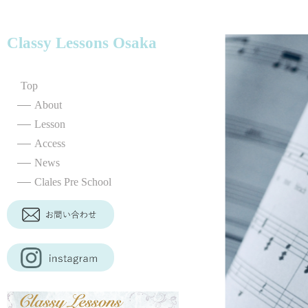
Classy Lessons Osaka
Top
About
Lesson
Access
News
Clales Pre School