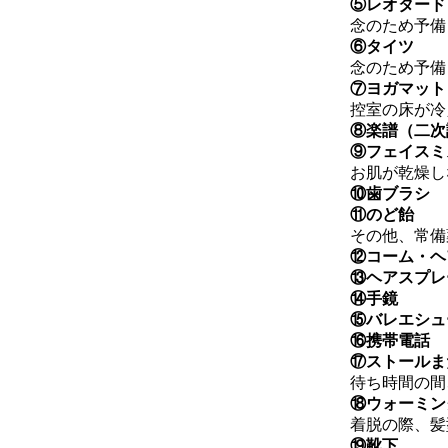
⑤レオタード
念のため予備
⑥タイツ
念のため予備
⑦ヨガマット
控室の床が冷
⑧楽譜（二次
⑨フェイスミ
お肌が乾燥し
⑩歯ブラシ
⑪のど飴
その他、常備
⑫コーム・ヘ
⑬ヘアスプレ
⑭手鏡
⑮バレエシュ
⑯携帯電話
⑰ストールま
待ち時間の間
⑱ウォーミン
着脱の際、髪
⑲靴下