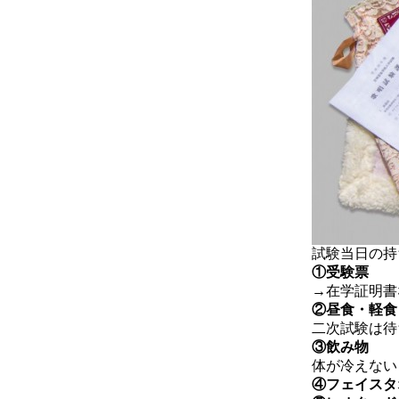
試験当日の
①受験票
→在学証明書
②昼食・軽食
二次試験は待
③飲み物
体が冷えない
④フェイスタ